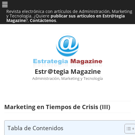
Revista electrónica con artículos de Administración, Marketing
y Tecnología. ¿Quiere
publicar sus artículos en Estr@tegia
Magazine
?,
Contáctenos
.
Estr＠tegia Magazine
Administración, Marketing y Tecnología
Ir
al
contenido
Marketing en Tiempos de Crisis (III)
Tabla de Contenidos