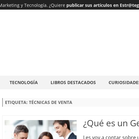
 Marketing y Tecnología. ¿Quiere
publicar sus artículos en Estr@te
Ir
TECNOLOGÍA
LIBROS DESTACADOS
CURIOSIDADE
al
contenido
ETIQUETA:
TÉCNICAS DE VENTA
¿Qué es un G
Les voy a contar sobre 