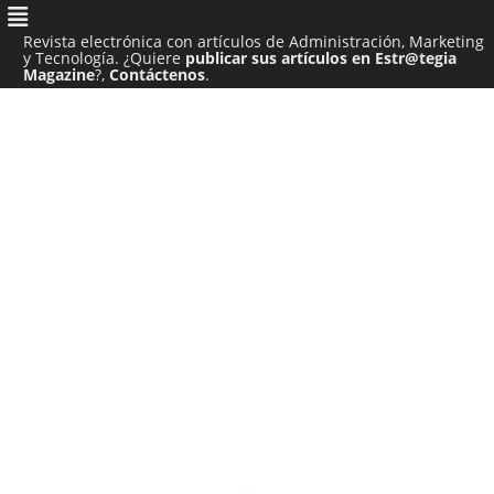
Revista electrónica con artículos de Administración, Marketing
y Tecnología. ¿Quiere
publicar sus artículos en Estr@tegia
Magazine
?,
Contáctenos
.