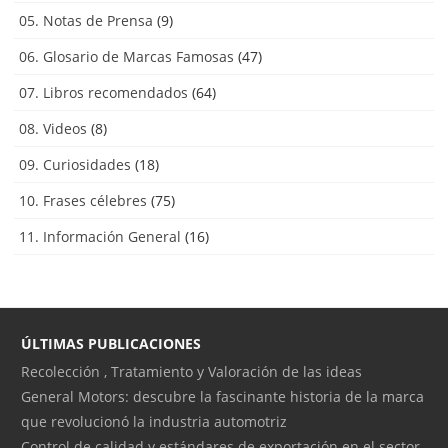
05. Notas de Prensa
(9)
06. Glosario de Marcas Famosas
(47)
07. Libros recomendados
(64)
08. Videos
(8)
09. Curiosidades
(18)
10. Frases célebres
(75)
11. Información General
(16)
ÚLTIMAS PUBLICACIONES
Recolección , Tratamiento y Valoración de las ideas
General Motors: descubre la fascinante historia de la marca
que revolucionó la industria automotriz
Control de calidad y estándares de exportación en el sector