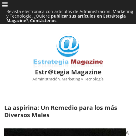
Revista electrónica con artículos de Administración, Marketing
y Tecnología. ¿Quiere
publicar sus artículos en Estr@tegia
Magazine
?,
Contáctenos
.
Estr＠tegia Magazine
Administración, Marketing y Tecnología
Ir
al
contenido
La aspirina: Un Remedio para los más
Diversos Males
A