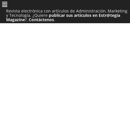
Revista electrónica con artículos de Administración, Marketing
y Tecnología. ¿Quiere
publicar sus artículos en Estr@tegia
Magazine
?,
Contáctenos
.