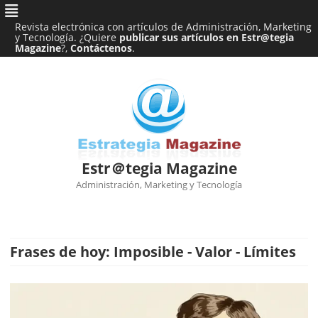
Revista electrónica con artículos de Administración, Marketing
y Tecnología. ¿Quiere
publicar sus artículos en Estr@tegia
Magazine
?,
Contáctenos
.
Estr＠tegia Magazine
Administración, Marketing y Tecnología
Ir
al
contenido
Frases de hoy: Imposible - Valor - Límites