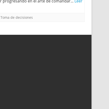
r progresando en el arte de comandar...
Leer
,
Toma de decisiones