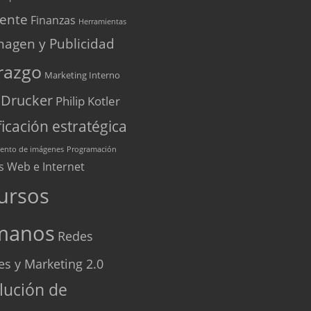
iente
Finanzas
Herramientas
magen y Publicidad
razgo
Marketing Interno
 Drucker
Philip Kotler
ficación estratégica
ento de imágenes
Programación
s Web e Internet
ursos
manos
Redes
es y Marketing 2.0
lución de