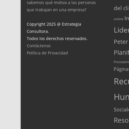
sabemos qué motiva a las personas
del cl
que trabajan en una empresa?
I
online
Copyright 2025 @ Estrategia
Lide
Consultora.
Todos los derechos reservados.
Peter
Contáctenos
Plani
Política de Privacidad
Procesami
Página
Rec
Hu
Social
Reso