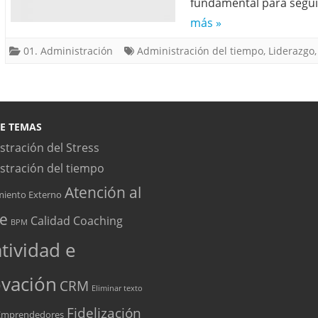
fundamental para segui
más »
01. Administración
Administración del tiempo
,
Liderazgo
E TEMAS
stración del Stress
stración del tiempo
Atención al
miento Externo
te
Calidad
Coaching
BPM
tividad e
vación
CRM
Eliminar texto
Fidelización
Emprendedores