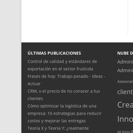
ÚLTIMAS PUBLICACIONES
NUBE D
Control de calidad y estándares de
Admini
exportación en el sector frutícola
Admini
Frases de hoy: Trabajo pesado - Ideas -
Asesora
Actuar
clien
CRM, o el precio de no conocer a tus
clientes
Crea
Cómo optimizar la logística de una
empresa: 10 estrategias para reducir
Inno
costos y mejorar las entregas
Teoría X y Teoría Y: ¿realmente
de fotos