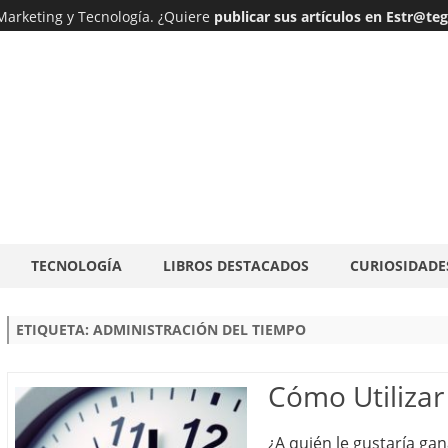
 Marketing y Tecnología. ¿Quiere
publicar sus artículos en Estr@te
Ir
TECNOLOGÍA
LIBROS DESTACADOS
CURIOSIDADE
al
contenido
ETIQUETA:
ADMINISTRACIÓN DEL TIEMPO
Cómo Utilizar
¿A quién le gustaría g