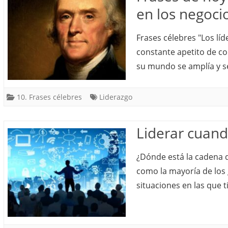
en los negoci
Frases célebres "Los lí
constante apetito de co
su mundo se amplía y se
10. Frases célebres
Liderazgo
Liderar cuando
¿Dónde está la cadena d
como la mayoría de los
situaciones en las que t