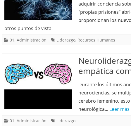
adquirir conciencia sob
"propias prisiones" abr
proporcionan los nuev
otros puntos de vista.
01. Administración
Liderazgo
,
Recursos Humanos
Neurolideraz
empática como
Durante los últimos año
neurociencias, se multip
cerebro femenino, esto 
neurológica...
Leer más 
01. Administración
Liderazgo