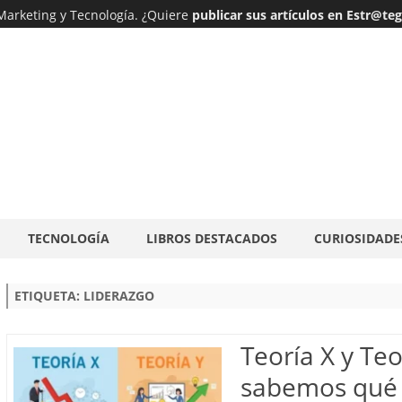
 Marketing y Tecnología. ¿Quiere
publicar sus artículos en Estr@te
Ir
TECNOLOGÍA
LIBROS DESTACADOS
CURIOSIDADE
al
contenido
ETIQUETA:
LIDERAZGO
Teoría X y Teo
sabemos qué 