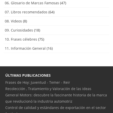
06. Glosario de Marcas Famosas
(47)
07. Libros recomendados
(64)
08. Videos
(8)
09. Curiosidades
(18)
10. Frases célebres
(75)
11. Información General
(16)
ÚLTIMAS PUBLICACIONES
Frases de Hoy: Juventud - Temer - Reir
Recolección , Tratamiento y Valoración de las ideas
General Motors: descubre la fascinante historia de la marca
que revolucionó la industria automotriz
Control de calidad y estándares de exportación en el sector