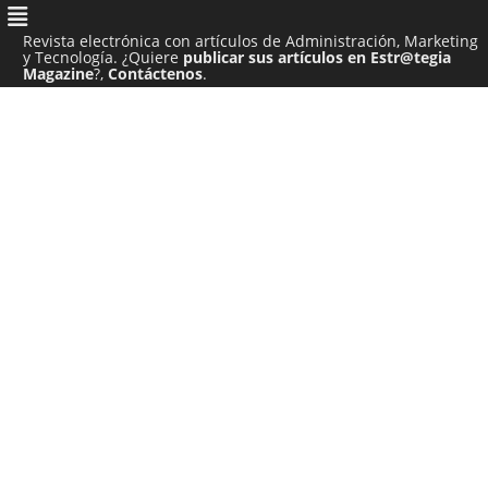
Revista electrónica con artículos de Administración, Marketing
y Tecnología. ¿Quiere
publicar sus artículos en Estr@tegia
Magazine
?,
Contáctenos
.