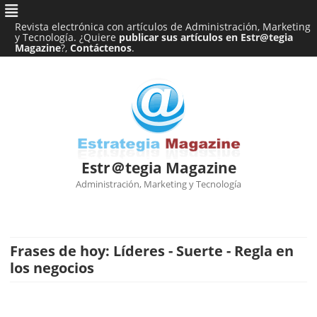
Revista electrónica con artículos de Administración, Marketing
y Tecnología. ¿Quiere
publicar sus artículos en Estr@tegia
Magazine
?,
Contáctenos
.
Estr＠tegia Magazine
Administración, Marketing y Tecnología
Ir
al
contenido
Frases de hoy: Líderes - Suerte - Regla en
los negocios