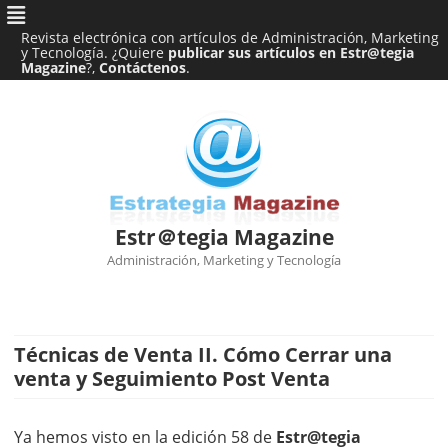
Revista electrónica con artículos de Administración, Marketing
y Tecnología. ¿Quiere
publicar sus artículos en Estr@tegia
Magazine
?,
Contáctenos
.
Estr＠tegia Magazine
Administración, Marketing y Tecnología
Ir
al
contenido
Técnicas de Venta II. Cómo Cerrar una
venta y Seguimiento Post Venta
Ya hemos visto en la edición 58 de
Estr@tegia