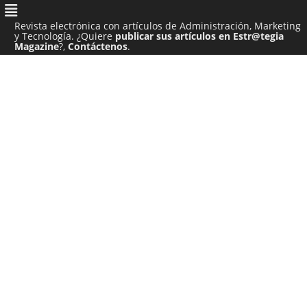
Revista electrónica con artículos de Administración, Marketing
y Tecnología. ¿Quiere
publicar sus artículos en Estr@tegia
Magazine
?,
Contáctenos
.