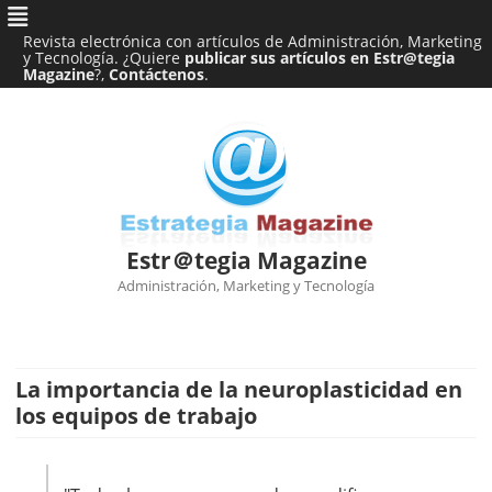
Revista electrónica con artículos de Administración, Marketing
y Tecnología. ¿Quiere
publicar sus artículos en Estr@tegia
Magazine
?,
Contáctenos
.
Estr＠tegia Magazine
Administración, Marketing y Tecnología
Ir
al
contenido
La importancia de la neuroplasticidad en
los equipos de trabajo