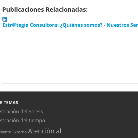
Publicaciones Relacionadas:
Estr@tegia Consultora: ¿Quiénes somos? - Nuestros Ser
E TEMAS
stración del Stress
stración del tiempo
Atención al
miento Externo