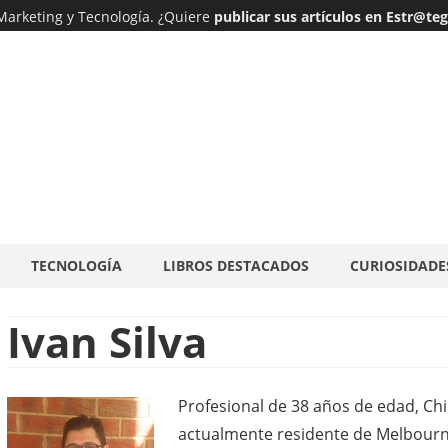
 Marketing y Tecnología. ¿Quiere
publicar sus artículos en Estr@te
Ir
TECNOLOGÍA
LIBROS DESTACADOS
CURIOSIDADE
al
contenido
Ivan Silva
Profesional de 38 años de edad, Ch
actualmente residente de Melbourne