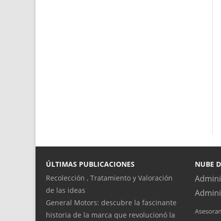
ÚLTIMAS PUBLICACIONES
NUBE D
Recolección , Tratamiento y Valoración
Admini
de las ideas
Admini
General Motors: descubre la fascinante
Asesora
historia de la marca que revolucionó la