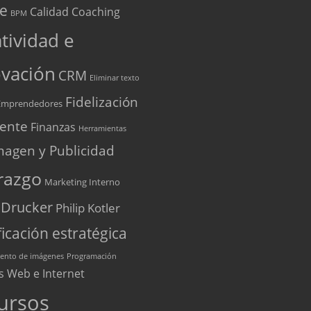
te
Calidad
Coaching
BPM
tividad e
vación
CRM
Eliminar texto
Fidelización
Emprendedores
iente
Finanzas
Herramientas
magen y Publicidad
razgo
Marketing Interno
 Drucker
Philip Kotler
ficación estratégica
ento de imágenes
Programación
s Web e Internet
ursos