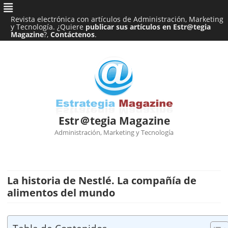
Revista electrónica con artículos de Administración, Marketing
y Tecnología. ¿Quiere
publicar sus artículos en Estr@tegia
Magazine
?,
Contáctenos
.
Estr＠tegia Magazine
Administración, Marketing y Tecnología
Ir
al
contenido
La historia de Nestlé. La compañía de
alimentos del mundo