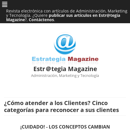
Revista electrónica con artículos de Administración, Marketing
y Tecnología. ¿Quiere
publicar sus artículos en Estr@tegia
Magazine
?,
Contáctenos
.
Estr＠tegia Magazine
Administración, Marketing y Tecnología
Ir
al
contenido
¿Cómo atender a los Clientes? Cinco
categorías para reconocer a sus clientes
¡CUIDADO! - LOS CONCEPTOS CAMBIAN