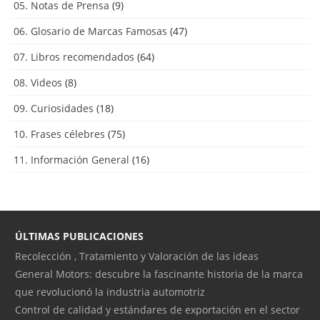
05. Notas de Prensa
(9)
06. Glosario de Marcas Famosas
(47)
07. Libros recomendados
(64)
08. Videos
(8)
09. Curiosidades
(18)
10. Frases célebres
(75)
11. Información General
(16)
ÚLTIMAS PUBLICACIONES
Recolección , Tratamiento y Valoración de las ideas
General Motors: descubre la fascinante historia de la marca
que revolucionó la industria automotriz
Control de calidad y estándares de exportación en el sector