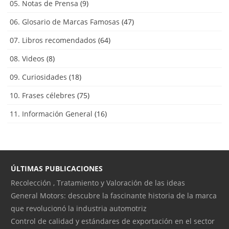
05. Notas de Prensa
(9)
06. Glosario de Marcas Famosas
(47)
07. Libros recomendados
(64)
08. Videos
(8)
09. Curiosidades
(18)
10. Frases célebres
(75)
11. Información General
(16)
ÚLTIMAS PUBLICACIONES
Recolección , Tratamiento y Valoración de las ideas
General Motors: descubre la fascinante historia de la marca
que revolucionó la industria automotriz
Control de calidad y estándares de exportación en el sector