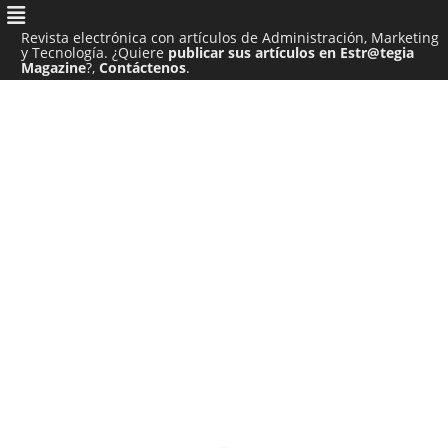
Revista electrónica con artículos de Administración, Marketing
y Tecnología. ¿Quiere
publicar sus artículos en Estr@tegia
Magazine
?,
Contáctenos
.