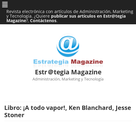
Revista electrónica con artículos de Administración, Marketing
y Tecnología. ¿Quiere
publicar sus artículos en Estr@tegia
Magazine
?,
Contáctenos
.
Estr＠tegia Magazine
Administración, Marketing y Tecnología
Ir
al
contenido
Libro: ¡A todo vapor!, Ken Blanchard, Jesse
Stoner