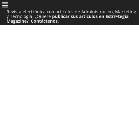
Revista electrónica con artículos de Administración, Marketing
y Tecnología. ¿Quiere
publicar sus artículos en Estr@tegia
Magazine
?,
Contáctenos
.