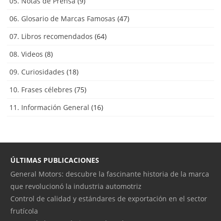
05. Notas de Prensa
(9)
06. Glosario de Marcas Famosas
(47)
07. Libros recomendados
(64)
08. Videos
(8)
09. Curiosidades
(18)
10. Frases célebres
(75)
11. Información General
(16)
ÚLTIMAS PUBLICACIONES
General Motors: descubre la fascinante historia de la marca
que revolucionó la industria automotriz
Control de calidad y estándares de exportación en el sector
frutícola