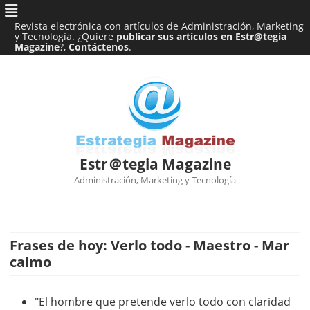
Revista electrónica con artículos de Administración, Marketing
y Tecnología. ¿Quiere
publicar sus artículos en Estr@tegia
Magazine
?,
Contáctenos
.
Estr＠tegia Magazine
Administración, Marketing y Tecnología
Ir
al
contenido
Frases de hoy: Verlo todo - Maestro - Mar
calmo
"El hombre que pretende verlo todo con claridad