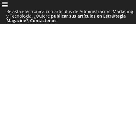
Revista electrónica con artículos de Administración, Marketing
y Tecnología. ¿Quiere
publicar sus artículos en Estr@tegia
Magazine
?,
Contáctenos
.