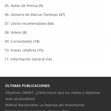
05. Notas de Prensa
(9)
06. Glosario de Marcas Famosas
(47)
07. Libros recomendados
(64)
08. Videos
(8)
09. Curiosidades
(18)
10. Frases célebres
(75)
11. Información General
(16)
ÚLTIMAS PUBLICACIONES
Objetivos SMART: ¿Cómo hacer que tus metas y objetivos
sean alcanzables?
Mikhail Barishnikov: La leyenda del movimiento